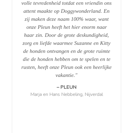
volle tevredenheid totdat een vriendin ons
attent maakte op Doggywonderland. En
zij maken deze naam 100% waar, want
Marlene en Peter, Nieuwaal
onze Pleun heeft het hier enorm naar
haar zin. Door de grote deskundigheid,
zorg en liefde waarmee Suzanne en Kitty
de honden ontvangen en de grote ruimte
Carla de Groot, Amsterdam
Minie Drost, Krommenie
die de honden hebben om te spelen en te
rusten, heeft onze Pleun ook een heerlijke
Annelies van B, Gelderland
vakantie.
Puck van Meeuwen - Soetens, Den Haag
PLEUN
Marja en Hans Nebbeling, Nijverdal
Henriette van der Gugten, RIjnsburg
Dick en Frederique Wilde - van Randwijck,