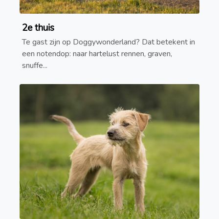
2e thuis
Te gast zijn op Doggywonderland? Dat betekent in
een notendop: naar hartelust rennen, graven,
snuffe...