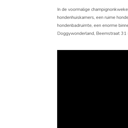
In de voormalige champignonkwekeri
hondenhuiskamers, een ruime honde
hondenbadruimte, een enorme binnent
Doggywonderland, Beemstraat 31 i