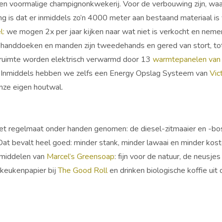
n voormalige champignonkwekerij. Voor de verbouwing zijn, waar
ng is dat er inmiddels zo’n 4000 meter aan bestaand materiaal i
l:
we mogen 2x per jaar kijken naar wat niet is verkocht en nem
handdoeken en manden zijn tweedehands en gered van stort, totd
ruimte worden elektrisch verwarmd door 13
warmtepanelen van
 Inmiddels hebben we zelfs een Energy Opslag Systeem van
Vic
nze eigen houtwal.
 regelmaat onder handen genomen: de diesel-zitmaaier en -bos
 Dat bevalt heel goed: minder stank, minder lawaai en minder ko
kmiddelen van
Marcel’s Greensoap
: fijn voor de natuur, de neusj
keukenpapier bij
The Good Roll
en drinken biologische koffie ui