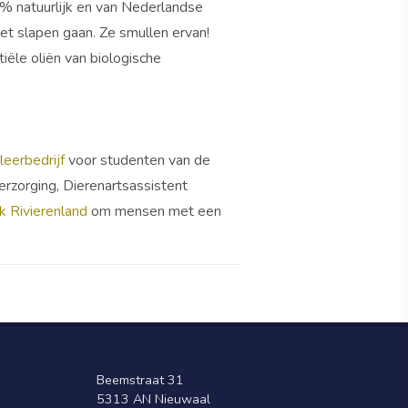
0% natuurlijk en van Nederlandse
et slapen gaan. Ze smullen ervan!
ële oliën van biologische
leerbedrijf
voor studenten van de
erzorging, Dierenartsassistent
 Rivierenland
om mensen met een
Beemstraat 31
5313 AN Nieuwaal