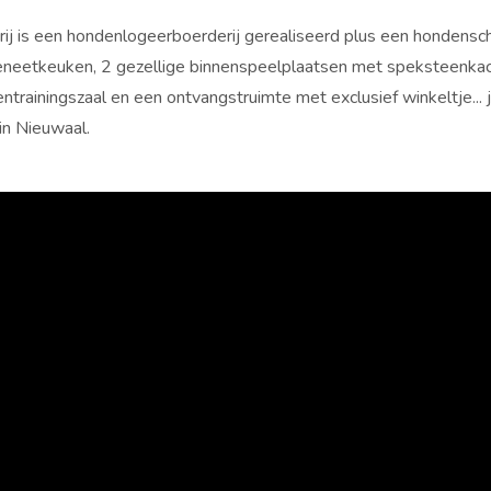
j is een hondenlogeerboerderij gerealiseerd plus een hondensc
neetkeuken, 2 gezellige binnenspeelplaatsen met speksteenkac
rainingszaal en een ontvangstruimte met exclusief winkeltje... j
n Nieuwaal.