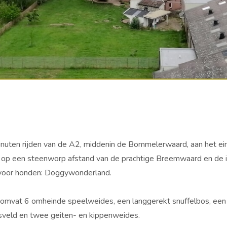
minuten rijden van de A2, middenin de Bommelerwaard, aan het 
 op een steenworp afstand van de prachtige Breemwaard en de im
 voor honden: Doggywonderland.
n omvat 6 omheinde speelweides, een langgerekt snuffelbos, ee
gsveld en twee geiten- en kippenweides.