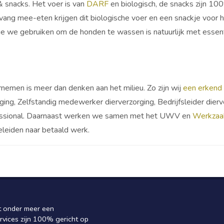
& snacks. Het voer is van
DARF
en biologisch, de snacks zijn 10
ang mee-eten krijgen dit biologische voer en een snackje voor h
e we gebruiken om de honden te wassen is natuurlijk met essenti
emen is meer dan denken aan het milieu. Zo zijn wij
een erkend 
ng, Zelfstandig medewerker dierverzorging, Bedrijfsleider dierv
essional. Daarnaast werken we samen met het UWV en
Werkzaak
eleiden naar betaald werk.
 onder meer een
rvices zijn 100% gericht op