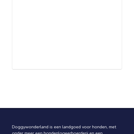
Jolanda van Beelen, Katwijk aan Zee
Marga Merks, Zaltbommel
?
Doggywonderland is een landgoed voor honden, met
onder meer een hondenlogeerboerderij en een